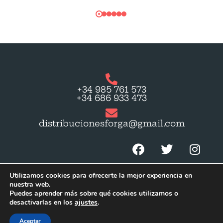
+34 985 761 573
+34 686 933 473
distribucionesforga@gmail.com
Utilizamos cookies para ofrecerte la mejor experiencia en
nuestra web.
Puedes aprender más sobre qué cookies utilizamos o
desactivarlas en los
ajustes
.
© 2023 by
Gapmedia
. Todos los derechos
reservados.
Aceptar