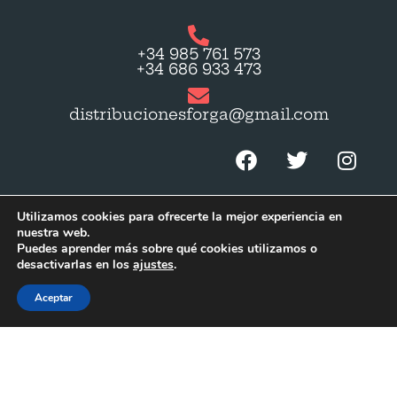
+34 985 761 573
+34 686 933 473
distribucionesforga@gmail.com
Utilizamos cookies para ofrecerte la mejor experiencia en
nuestra web.
Puedes aprender más sobre qué cookies utilizamos o
© 2023 by
Gapmedia
. Todos los derechos
desactivarlas en los
ajustes
.
reservados.
Aceptar
Política de privacidad
Accesibilidad